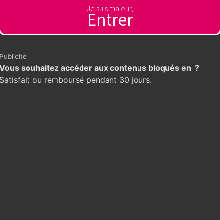
Je suis majeur,
Entrer
ns censure, sans limite !
Publicité
Vous souhaitez accéder aux contenus bloqués en ?
Satisfait ou remboursé pendant 30 jours.